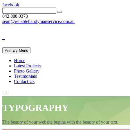
facebook
042 888 0373
sean@reliablehandymanservice.com.au
Primary Menu
Home
Latest Projects
Photo Gallery
Testimonials
Contact Us


TYPOGRAPHY
The beauty of your website begins with the beauty of your text